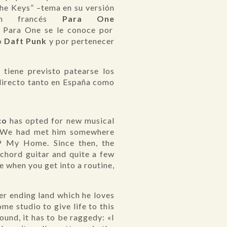
The Keys” –tema en su versión
ién francés
Para One
 A Para One se le conoce por
o
Daft Punk
y por pertenecer
 tiene previsto patearse los
directo tanto en España como
co
has opted for new musical
re. We had met him somewhere
P My Home. Since then, the
 chord guitar and quite a few
e when you get into a routine,
ver ending land which he loves
me studio to give life to this
ound, it has to be raggedy: «I