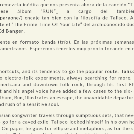
remezcla inédita que nos presenta ahora de la canción “
en ese álbum “RUN”_ a cargo del tamb
paraone/
) encaje tan bien con la filosofía de Talisco.
e el “The Prime Time Of Your Life” del archiconocido dú
Ed Banger
.
ente en formato banda (trío). En las próximas semanas
teamericanos. Esperemos tenerlos muy pronto tocando en 
shortcuts, and its tendency to go the popular route.
Talis
nto electro-folk experiments, always searching for mo
mericana and downtown folk rock, through his first E
t and his angel voice have added a few cases to the six-
 album, Run, illustrates an escape, the unavoidable departur
d rush of a sensitive soul.
risian songwriter travels through sumptuous sets, that ne
 go for a caved exile, Talisco locked himself in his own ho
. On paper, he goes for ellipse and metaphors; as for the s