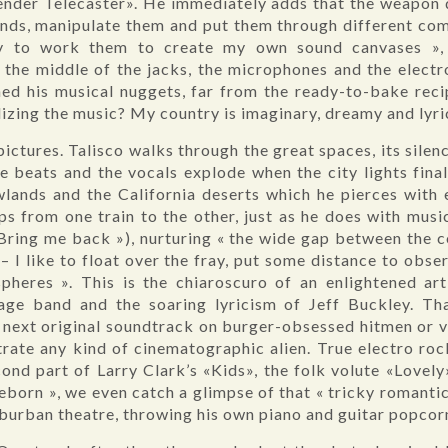
ender Telecaster». He immediately adds that the weapon do
sounds, manipulate them and put them through different co
y to work them to create my own sound canvases », 
 in the middle of the jacks, the microphones and the elect
ned his musical nuggets, far from the ready-to-bake rec
izing the music? My country is imaginary, dreamy and lyri
pictures. Talisco walks through the great spaces, its sil
e beats and the vocals explode when the city lights finall
lands and the California deserts which he pierces with 
s from one train to the other, just as he does with musi
(«Bring me back »), nurturing « the wide gap between the
 – I like to float over the fray, put some distance to obs
pheres ». This is the chiaroscuro of an enlightened ar
age band and the soaring lyricism of Jeff Buckley. T
 next original soundtrack on burger-obsessed hitmen or vi
trate any kind of cinematographic alien. True electro ro
ond part of Larry Clark’s «Kids», the folk volute «Lovely»
« Reborn », we even catch a glimpse of that « tricky romanti
uburban theatre, throwing his own piano and guitar popcor