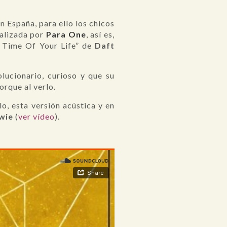
 España, para ello los chicos
ealizada por
Para One
, así es,
e Time Of Your Life” de
Daft
lucionario, curioso y que su
rque al verlo.
, esta versión acústica y en
owie
(
ver vídeo
).