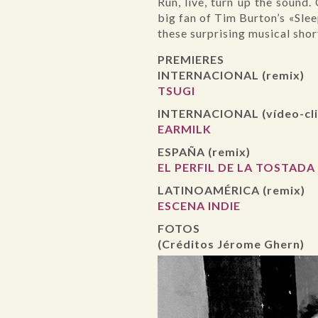
Run, live, turn up the sound.
big fan of Tim Burton’s «Sle
these surprising musical short
PREMIERES
INTERNACIONAL (remix)
TSUGI
INTERNACIONAL (vídeo-cli
EARMILK
ESPAÑA (remix)
EL PERFIL DE LA TOSTADA
LATINOAMÉRICA (remix)
ESCENA INDIE
FOTOS
(Créditos Jérome Ghern)