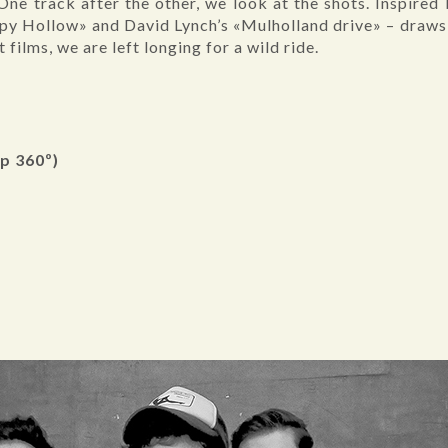
 One track after the other, we look at the shots. Inspired
epy Hollow» and David Lynch’s «Mulholland drive» – draw
 films, we are left longing for a wild ride.
p 360º)