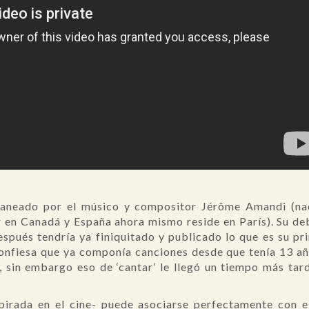
itaneado por el músico y compositor Jérôme Amandi (n
ir en Canadá y España ahora mismo reside en París). Su deb
espués tendría ya finiquitado y publicado lo que es su p
onfiesa que ya componía canciones desde que tenía 13 año
, sin embargo eso de ‘cantar’ le llegó un tiempo más ta
irada en el cine- puede asociarse perfectamente con el