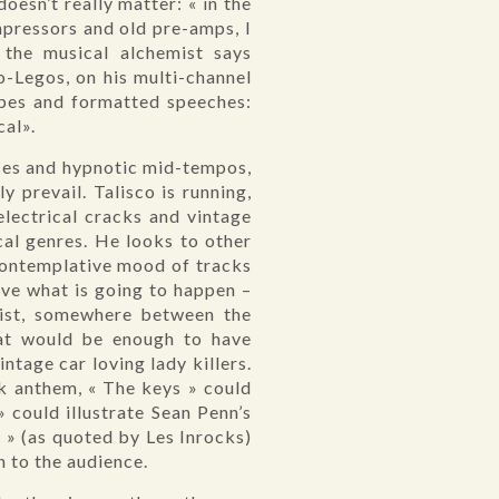
esn’t really matter: « in the
mpressors and old pre-amps, I
the musical alchemist says
ro-Legos, on his multi-channel
ipes and formatted speeches:
cal».
ences and hypnotic mid-tempos,
y prevail. Talisco is running,
electrical cracks and vintage
cal genres. He looks to other
 contemplative mood of tracks
erve what is going to happen –
tist, somewhere between the
hat would be enough to have
ntage car loving lady killers.
ck anthem, « The keys » could
 could illustrate Sean Penn’s
c » (as quoted by Les Inrocks)
n to the audience.