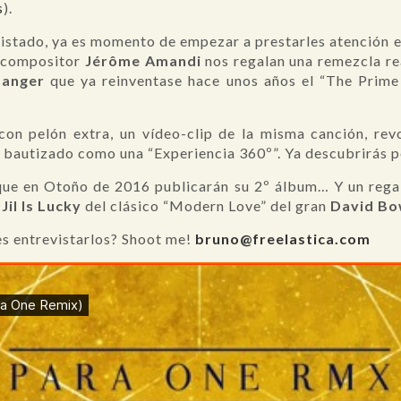
s
).
pistado, ya es momento de empezar a prestarles atención en
 compositor
Jérôme Amandi
nos regalan una remezcla r
Banger
que ya reinventase hace unos años el “The Prim
con pelón extra, un vídeo-clip de la misma canción, revo
 bautizado como una “Experiencia 360º”. Ya descubrirás po
ue en Otoño de 2016 publicarán su 2º álbum… Y un regalo
a
Jil Is Lucky
del clásico “Modern Love” del gran
David B
es entrevistarlos? Shoot me!
bruno@freelastica.com