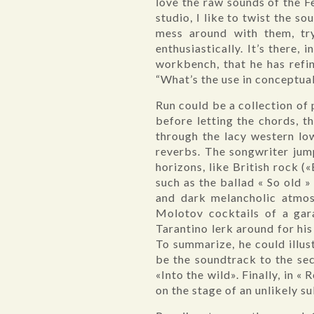
love the raw sounds of the F
studio, I like to twist the 
mess around with them, tr
enthusiastically. It’s there,
workbench, that he has refi
“What’s the use in conceptual
Run could be a collection of 
before letting the chords, th
through the lacy western low
reverbs. The songwriter jump
horizons, like British rock 
such as the ballad « So old »
and dark melancholic atmos
Molotov cocktails of a gar
Tarantino lerk around for his
To summarize, he could illus
be the soundtrack to the sec
«Into the wild». Finally, in 
on the stage of an unlikely s