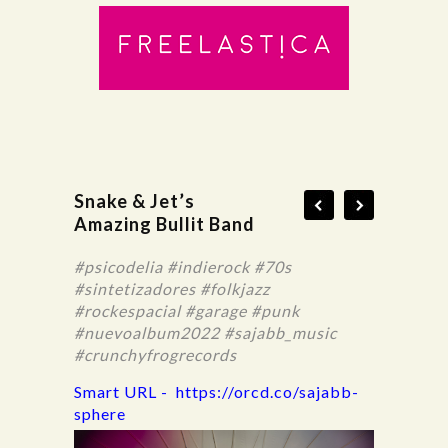
Snake & Jet’s
Amazing Bullit Band
#psicodelia #indierock #70s
#sintetizadores #folkjazz
#rockespacial #garage #punk
#nuevoalbum2022 #sajabb_music
#crunchyfrogrecords
Smart URL -
https://orcd.co/sajabb-
sphere