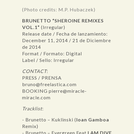
(Photo credits: M.P. Hubaczek)
BRUNETTO “SHEROINE REMIXES
VOL.1”
(Irregular)
Release date / Fecha de lanzamiento:
December 11, 2014 / 21 de Diciembre
de 2014
Format / Formato: Digital
Label / Sello: Irregular
CONTACT
:
PRESS / PRENSA
bruno@freelastica.com
BOOKING pierre@miracle-
miracle.com
Tracklist
:
- Brunetto – Kuklinski (
Ioan Gamboa
Remix)
- Brunetto – Evergreen Feat
I AM DIVE