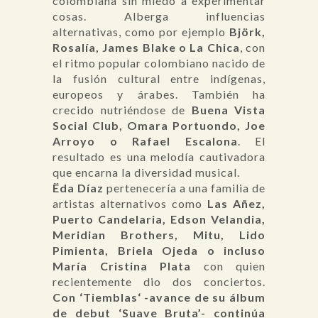
colombiana sin miedo a experimentar
cosas. Alberga influencias
alternativas, como por ejemplo
Björk,
Rosalía, James Blake o La Chica
, con
el ritmo popular colombiano nacido de
la fusión cultural entre indígenas,
europeos y árabes. También ha
crecido nutriéndose de
Buena Vista
Social Club, Omara Portuondo, Joe
Arroyo o Rafael Escalona
. El
resultado es una melodía cautivadora
que encarna la diversidad musical.
Ëda Díaz
pertenecería a una familia de
artistas alternativos como
Las Añez,
Puerto Candelaria, Edson Velandia,
Meridian Brothers, Mitu, Lido
Pimienta, Briela Ojeda o incluso
María Cristina Plata
con quien
recientemente dio dos conciertos.
Con ‘Tiemblas‘ -avance de su álbum
de debut ‘Suave Bruta’- continúa