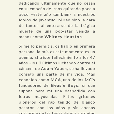
dedicando últimamente que no cesan
en su empeño de irnos quitando poco a
poco –este año también- a nuestros
ídolos de juventud. Mirad sino la cara
de tantos al enterarse de la trágica
muerte de una pop-star venida a
menos como
Whitney Houston
.
Si me lo permitís, os hablo en primera
persona, la mía es este momento es un
poema. El triste fallecimiento a los 47
años –los 3 últimos luchando contra el
cáncer- de
Adam Yauch,
se ha llevado
consigo una parte de mi vida. Más
conocido como
MCA
, uno de los MC’s
fundadores de
Beasie Boys,
sí que
supone para mí una despedida con
letras mayúsculas. Estos gritones
pioneros del rap teñido de blanco
pasaron con los años y sin apenas
coscarme de las tapas de mis carpetas