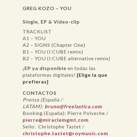
GREG KOZO – YOU
Single, EP & Vídeo-clip
TRACKLIST
A1 – YOU
A2 – SIGNS (Chapter One)
B1 – YOU (I:CUBE remix)
B2 – YOU (I:CUBE alternative remix)
¡
EP ya disponible
en todas las
plataformas digitales!
[Elige la que
prefieras]
CONTACTOS
Prensa (España /
LATAM):
bruno@freelastica.com
Booking (España): Pierre Polveche /
pierre@miraclemgmt.com
Sello: Christophe Tastet /
christophe.tastet@roymusic.com