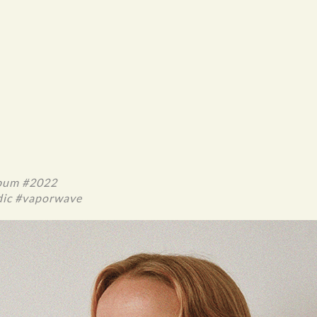
lbum #2022
dic #vaporwave