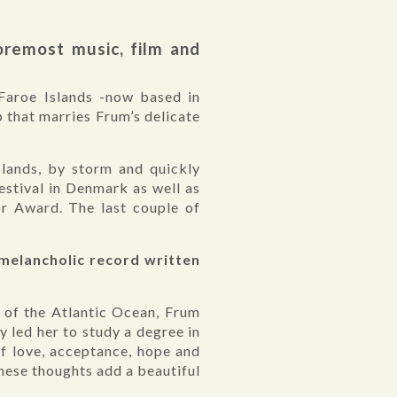
foremost music, film and
 Faroe Islands -now based in
 that marries Frum’s delicate
slands, by storm and quickly
estival in Denmark as well as
r Award. The last couple of
 melancholic record written
e of the Atlantic Ocean, Frum
y led her to study a degree in
of love, acceptance, hope and
hese thoughts add a beautiful