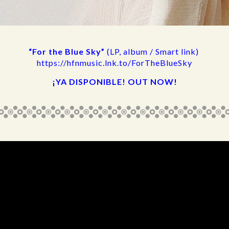
“For the Blue Sky”
(LP, album / Smart link)
https://hfnmusic.lnk.to/ForTheBlueSky
¡YA DISPONIBLE! OUT NOW!