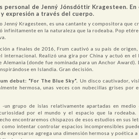
s personal de Jenný Jónsdóttir Kragesteen. En 
 y expresión a través del cuerpo.
Jenný Kragesteen, es una cantante y compositora que cre
iró infinitamente en la naturaleza que la rodeaba. Pop et
va.
ción a finales de 2016, Frum cautivó a su país de origen, 
el internacional. Realizó una gira por China y actuó en e
e Alemania (donde fue nominada para un Anchor Award). D
nspirándose en Islandia. Gran decisión.
um debut: “For The Blue Sky”.
Un disco cautivador, vis
ealmente hermosa, unas veces con nubecillas grises por e
oe -un grupo de islas relativamente apartadas en medio
curiosidad por el mundo y el espacio que la rodeaba. E
e hecho encontraremos chispazos de esos estudios en sus le
y como intentar controlar espacios incomprensibles pued
de expresarse agrega una dimensión hermosa y poética a lo