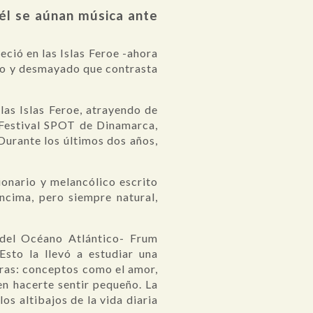
él se aúnan música ante
ció en las Islas Feroe -ahora
éreo y desmayado que contrasta
las Islas Feroe, atrayendo de
l Festival SPOT de Dinamarca,
urante los últimos dos años,
ionario y melancólico escrito
ncima, pero siempre natural,
 del Océano Atlántico- Frum
sto la llevó a estudiar una
tras: conceptos como el amor,
en hacerte sentir pequeño. La
s altibajos de la vida diaria