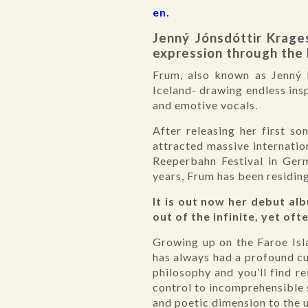
en.
Jenný Jónsdóttir Krages
expression through the 
Frum, also known as Jenný 
Iceland- drawing endless ins
and emotive vocals.
After releasing her first s
attracted massive internatio
Reeperbahn Festival in Ger
years, Frum has been residing
It is out now her debut al
out of the infinite, yet of
Growing up on the Faroe Isla
has always had a profound cur
philosophy and you’ll find r
control to incomprehensible 
and poetic dimension to the u