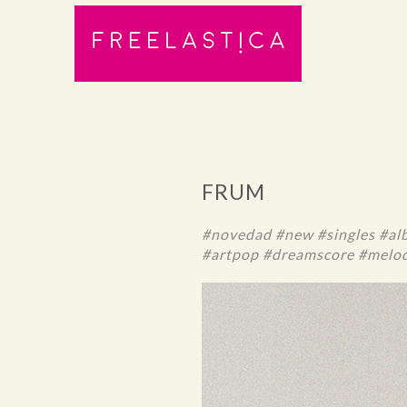
FRUM
#novedad #new #singles #a
#artpop #dreamscore #melo